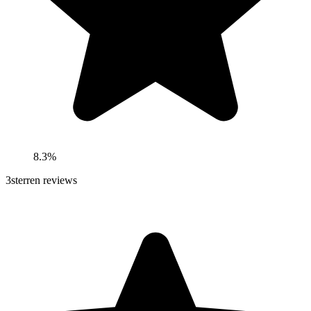
8.3%
3
sterren reviews