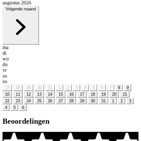
augustus 2026
Volgende maand
ma
di
wo
do
vr
za
zo
27
28
29
30
31
1
2
3
4
5
6
7
8
9
10
11
12
13
14
15
16
17
18
19
20
21
22
23
24
25
26
27
28
29
30
31
1
2
3
4
5
6
Beoordelingen