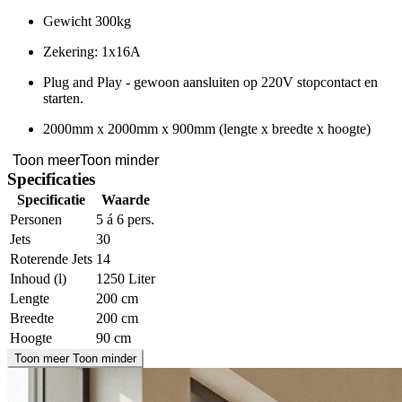
Gewicht 300kg
Zekering: 1x16A
Plug and Play - gewoon aansluiten op 220V stopcontact en
starten.
2000mm x 2000mm x 900mm (lengte x breedte x hoogte)
Toon meer
Toon minder
Specificaties
Specificatie
Waarde
Personen
5 á 6 pers.
Jets
30
Roterende Jets
14
Inhoud (l)
1250 Liter
Lengte
200 cm
Breedte
200 cm
Hoogte
90 cm
Toon meer
Toon minder