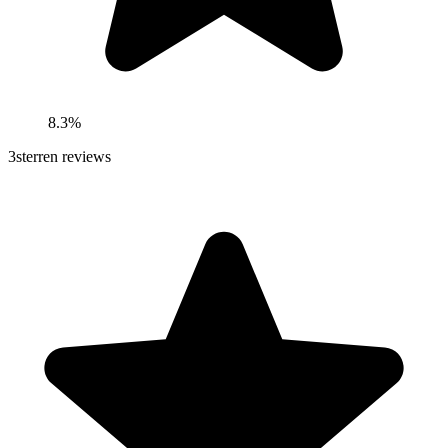
8.3%
3
sterren reviews