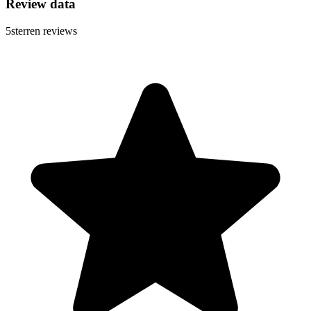
Review data
5
sterren reviews